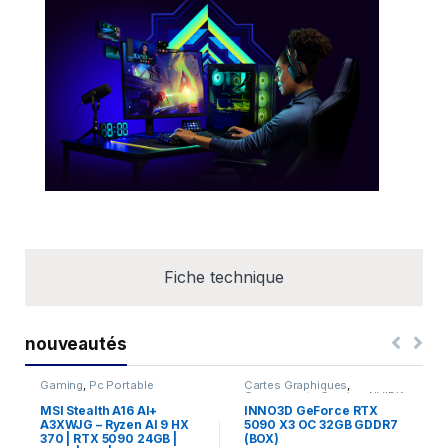
Fiche technique
nouveautés
Gaming
,
Pc Portable
Cartes Graphiques
,
Composants Gaming
,
NVIDIA
MSI Stealth A16 AI+
INNO3D GeForce RTX
A3XWJG – Ryzen AI 9 HX
5090 X3 OC 32GB GDDR7
370 | RTX 5090 24GB |
(BOX)