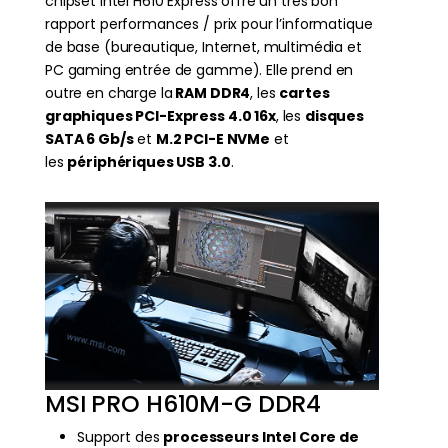
chipset Intel H610 Express offre un très bon
rapport performances / prix pour l’informatique
de base (bureautique, Internet, multimédia et
PC gaming entrée de gamme). Elle prend en
outre en charge la
RAM DDR4
, les
cartes
graphiques PCI-Express 4.0 16x
, les
disques
SATA 6 Gb/s
et
M.2 PCI-E NVMe
et
les
périphériques USB 3.0
.
MSI PRO H610M-G DDR4
Support des
processeurs Intel Core de