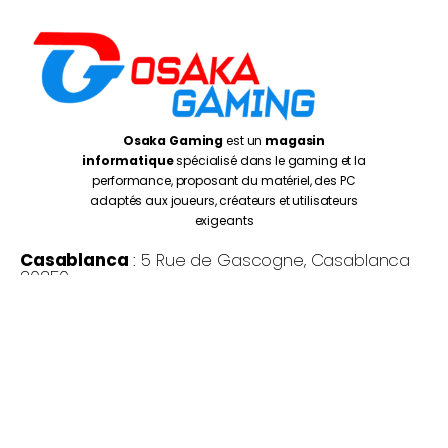
Osaka Gaming
est un
magasin
informatique
spécialisé dans le gaming et la
performance, proposant du matériel, des PC
adaptés aux joueurs, créateurs et utilisateurs
exigeants
Casablanca
: 5 Rue de Gascogne, Casablanca
20250
Rabat
: Av. de la Résistance, Rabat 10999
Oujda
: 1 er Etage N° 27, Kissariat Koulali, Rte Tayret,
Oujda
Monday – Friday:
10:00AM – 7:00PM
Saturday :
10:30PM – 7:00PM