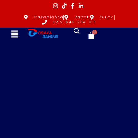
Casablanca
Rabat
Oujda
+212 642 234 015
0