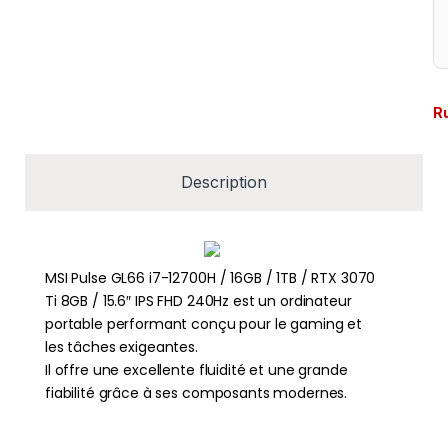
R
Description
MSI Pulse GL66 i7-12700H / 16GB / 1TB / RTX 3070
Ti 8GB / 15.6″ IPS FHD 240Hz est un ordinateur
portable performant conçu pour le gaming et
les tâches exigeantes.
Il offre une excellente fluidité et une grande
fiabilité grâce à ses composants modernes.