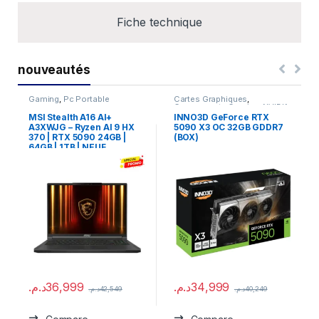
Fiche technique
nouveautés
Gaming
,
Pc Portable
Cartes Graphiques
,
Composants Gaming
,
NVIDIA
MSI Stealth A16 AI+
INNO3D GeForce RTX
A3XWJG – Ryzen AI 9 HX
5090 X3 OC 32GB GDDR7
370 | RTX 5090 24GB |
(BOX)
64GB | 1TB | NEUF
د.م.
36,999
د.م.
34,999
د.م.
42,549
د.م.
40,249