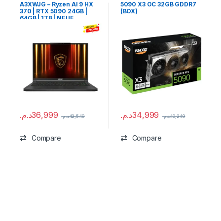
A3XWJG – Ryzen AI 9 HX
5090 X3 OC 32GB GDDR7
370 | RTX 5090 24GB |
(BOX)
64GB | 1TB | NEUF
د.م.
36,999
د.م.
34,999
د.م.
42,549
د.م.
40,249
Compare
Compare