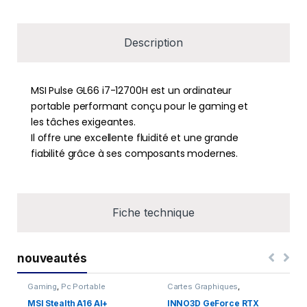
Description
MSI Pulse GL66 i7-12700H est un ordinateur
portable performant conçu pour le gaming et
les tâches exigeantes.
Il offre une excellente fluidité et une grande
fiabilité grâce à ses composants modernes.
Fiche technique
nouveautés
Gaming
,
Pc Portable
Cartes Graphiques
,
Composants Gaming
,
NVIDIA
MSI Stealth A16 AI+
INNO3D GeForce RTX