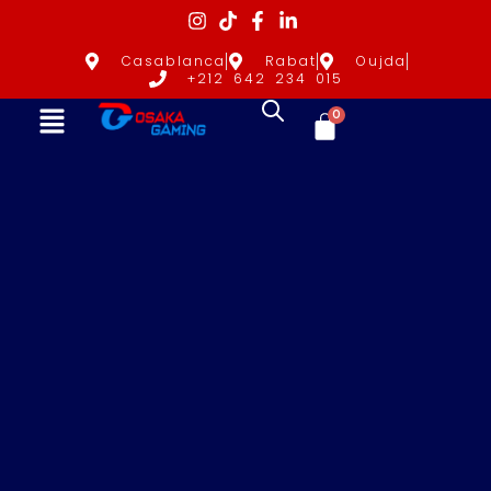
Casablanca
Rabat
Oujda
+212 642 234 015
0