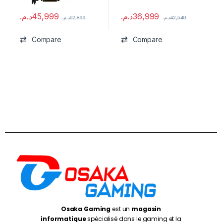
د.م.
45,999
د.م.
36,999
د.م.
52,899
د.م.
42,549
Compare
Compare
Osaka Gaming
est un
magasin
informatique
spécialisé dans le gaming et la