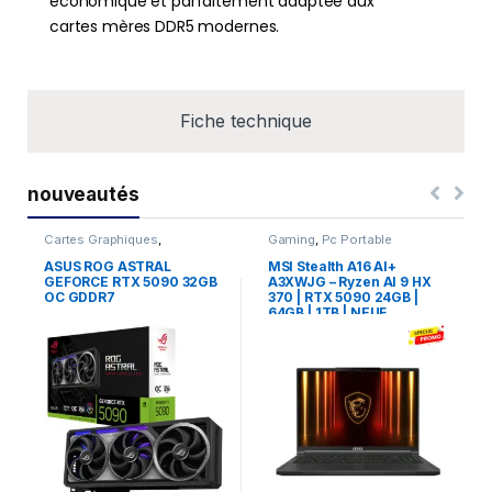
économique et parfaitement adaptée aux
cartes mères DDR5 modernes.
Fiche technique
nouveautés
Cartes Graphiques
,
Gaming
,
Pc Portable
Composants Gaming
,
NVIDIA
ASUS ROG ASTRAL
MSI Stealth A16 AI+
GEFORCE RTX 5090 32GB
A3XWJG – Ryzen AI 9 HX
OC GDDR7
370 | RTX 5090 24GB |
64GB | 1TB | NEUF