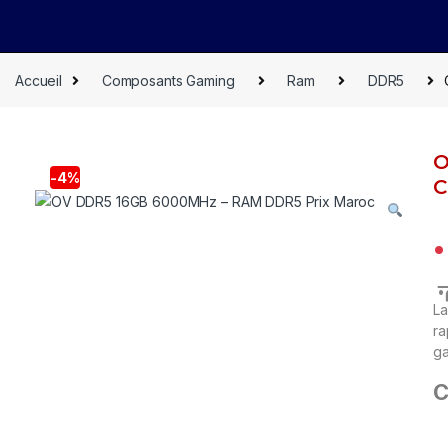
Accueil
Composants Gaming
Ram
DDR5
O
-
4%
C
م
La
ra
ga
C