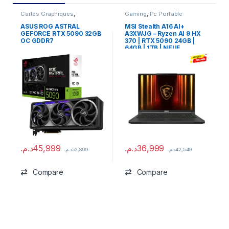
Cartes Graphiques
,
Gaming
,
Pc Portable
Composants Gaming
,
NVIDIA
ASUS ROG ASTRAL
MSI Stealth A16 AI+
GEFORCE RTX 5090 32GB
A3XWJG – Ryzen AI 9 HX
OC GDDR7
370 | RTX 5090 24GB |
64GB | 1TB | NEUF
د.م.
45,999
د.م.
36,999
د.م.
52,899
د.م.
42,549
Compare
Compare