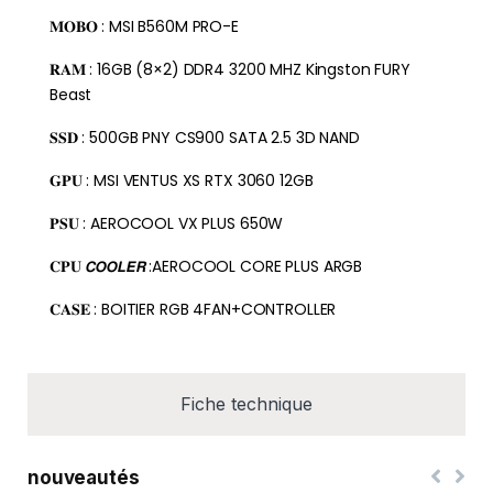
𝐌𝐎𝐁𝐎 : MSI B560M PRO-E
𝐑𝐀𝐌 : 16GB (8×2) DDR4 3200 MHZ Kingston FURY
Beast
𝐒𝐒𝐃 : 500GB PNY CS900 SATA 2.5 3D NAND
𝐆𝐏𝐔 : MSI VENTUS XS RTX 3060 12GB
𝐏𝐒𝐔 : AEROCOOL VX PLUS 650W
𝐂𝐏𝐔 𝘾𝙊𝙊𝙇𝙀𝙍 :AEROCOOL CORE PLUS ARGB
𝐂𝐀𝐒𝐄 : BOITIER RGB 4FAN+CONTROLLER
Fiche technique
nouveautés