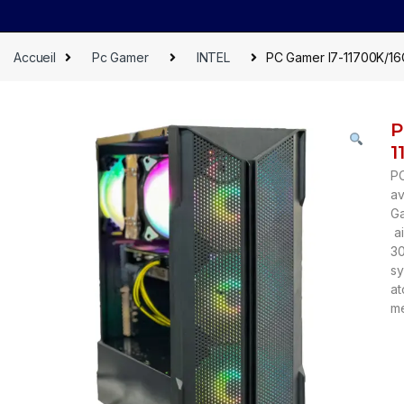
Accueil
Pc Gamer
INTEL
PC Gamer I7-11700K/1
P
1
PC
av
G
ai
30
sy
at
me