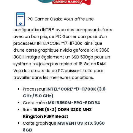
PC Gamer Osaka vous offre une
configuration INTEL® avec des composants forts
avec un bon prix, ce PC Gamer composé d’un
processeur INTEL®CORE™i7-11700K ainsi que
d’une carte graphique nvidia geforce RTX 3060
8GB Il intègre également un SSD 500gb pour un
système toujours plus rapide et 16 Go de RAM.
Voila les atouts de ce PC puissant taillé pour
travailler dans les meilleures conditions.
Processeur
INTEL®CORE™i7-11700K (3.6
GHz / 5.0 GHz)
Carte mère
MSI B560M-PRO-E DDR4
Ram
16GB (8×2) DDR4 3200 MHZ
Kingston FURY Beast
Carte graphique
MSI VENTUS RTX 3060
8GB