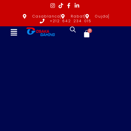
Casablanca
Rabat
Oujda
+212 642 234 015
0