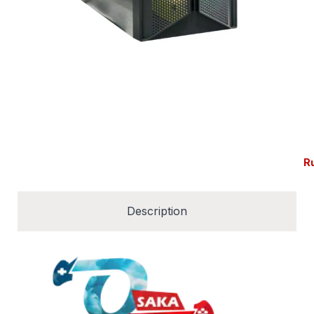
R
Description