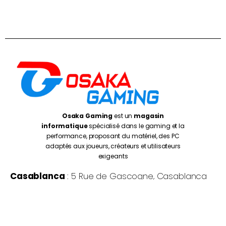
Osaka Gaming
est un
magasin
informatique
spécialisé dans le gaming et la
performance, proposant du matériel, des PC
adaptés aux joueurs, créateurs et utilisateurs
exigeants
Casablanca
: 5 Rue de Gascogne, Casablanca
20250
Rabat
: Av. de la Résistance, Rabat 10999
Oujda
: 1 er Etage N° 27, Kissariat Koulali, Rte Tayret,
Oujda