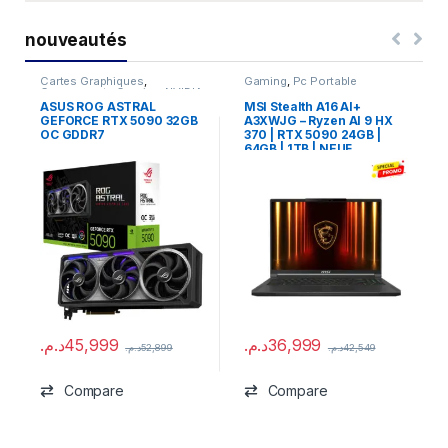
nouveautés
Cartes Graphiques
,
Gaming
,
Pc Portable
Composants Gaming
,
NVIDIA
ASUS ROG ASTRAL
MSI Stealth A16 AI+
GEFORCE RTX 5090 32GB
A3XWJG – Ryzen AI 9 HX
OC GDDR7
370 | RTX 5090 24GB |
64GB | 1TB | NEUF
د.م.
45,999
د.م.
36,999
د.م.
52,899
د.م.
42,549
Compare
Compare