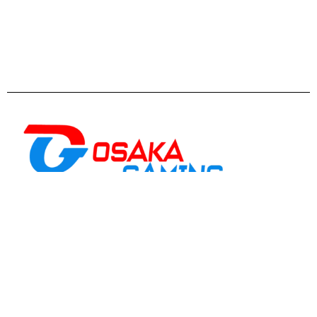
Osaka Gaming
est un
magasin
informatique
spécialisé dans le gaming et la
performance, proposant du matériel, des PC
adaptés aux joueurs, créateurs et utilisateurs
exigeants
Casablanca
: 5 Rue de Gascogne, Casablanca
20250
Rabat
: Av. de la Résistance, Rabat 10999