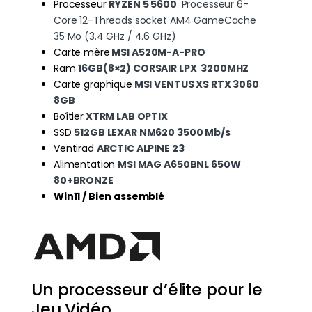
Processeur
RYZEN 5 5600
Processeur 6-
Core 12-Threads socket AM4 GameCache
35 Mo (3.4 GHz / 4.6 GHz)
Carte mère
MSI A520M-A-PRO
Ram
16GB(8×2) CORSAIR LPX 3200MHZ
Carte graphique
MSI VENTUS XS RTX 3
060
8GB
Boîtier
XTRM LAB OPTIX
SSD
512GB LEXAR NM620 3500 Mb/s
Ventirad
ARCTIC ALPINE 23
Alimentation
MSI MAG A650BNL 650W
80+BRONZE
Win11 / Bien assemblé
Un processeur d’élite pour le
Jeu Vidéo