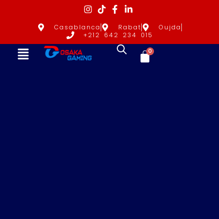
Casablanca
Rabat
Oujda
+212 642 234 015
0