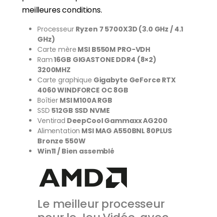
meilleures conditions.
Processeur
Ryzen 7 5700X3D (3.0 GHz / 4.1
GHz)
Carte mère
MSI B550M PRO-VDH
Ram
16GB GIGASTONE DDR4 (8×2)
3200MHZ
Carte graphique
Gigabyte GeForce RTX
4060 WINDFORCE OC 8GB
Boîtier
MSI M100A RGB
SSD
512GB SSD NVME
Ventirad
DeepCool Gammaxx AG200
Alimentation
MSI MAG A550BNL 80PLUS
Bronze 550W
Win11 / Bien assemblé
Le meilleur processeur