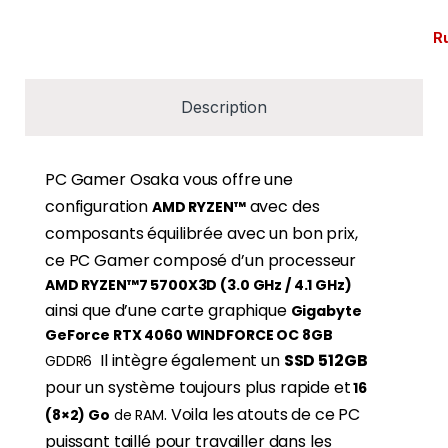
R
Description
PC Gamer Osaka vous offre une
configuration
avec des
AMD RYZEN™
composants équilibrée avec un bon prix,
ce PC Gamer composé d’un processeur
AMD RYZEN™7 5700X3D (3.0 GHz / 4.1 GHz)
ainsi que d’une carte graphique
Gigabyte
GeForce RTX 4060 WINDFORCE OC 8GB
Il intègre également un
SSD 512GB
GDDR6
pour un système toujours plus rapide et
16
. Voila les atouts de ce PC
(8×2) Go
de RAM
puissant taillé pour travailler dans les