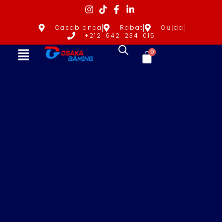
Casablanca
Rabat
Oujda
+212 642 234 015
0