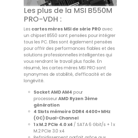
Les plus de la MSI B550M
PRO-VDH :
Les
cartes mères MSI de série PRO
avec
un chipset B550 sont pensées pour intégrer
tous les PC. Elles sont également pensées
pour offrir des performances fiables et des
solutions professionnelles intelligentes qui
vous rendront le travail plus facile. En
résumé, les cartes mères MSI PRO sont
synonymes de stabilité, d’efficacité et de
longévité.
Socket AMD AM4
pour
processeur
AMD Ryzen 3ème
génération
4 Slots mémoire DDR4 4400+ MHz
(OC) Dual-Channel
1 x M.2 PCIe 4.0 x4
/ SATA 6 Gbit/s + 1 x
M.2 PCIe 3.0 x4
Refroidissement parfait grâce aux