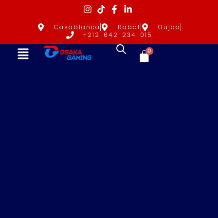
Casablanca
Rabat
Oujda
+212 642 234 015
0