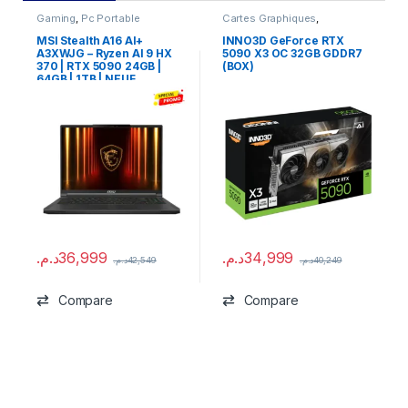
Gaming
,
Pc Portable
Cartes Graphiques
,
Composants Gaming
,
NVIDIA
MSI Stealth A16 AI+
INNO3D GeForce RTX
A3XWJG – Ryzen AI 9 HX
5090 X3 OC 32GB GDDR7
370 | RTX 5090 24GB |
(BOX)
64GB | 1TB | NEUF
د.م.
36,999
د.م.
34,999
د.م.
42,549
د.م.
40,249
Compare
Compare