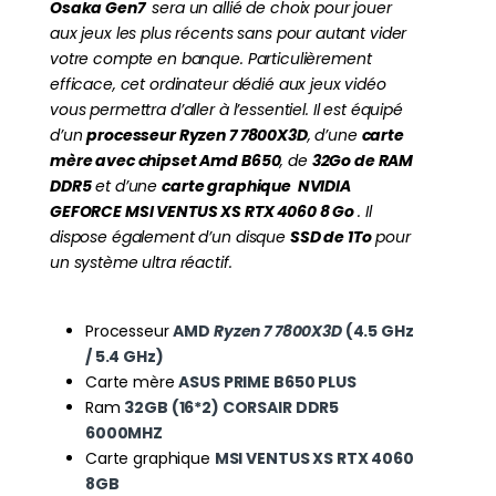
Osaka Gen7
sera un allié de choix pour jouer
aux jeux les plus récents sans pour autant vider
votre compte en banque. Particulièrement
efficace, cet ordinateur dédié aux jeux vidéo
vous permettra d’aller à l’essentiel. Il est équipé
d’un
processeur Ryzen 7 7800X3D
, d’une
carte
mère avec chipset Amd B650
, de
32
Go de RAM
DDR5
et d’une
carte graphique NVIDIA
GEFORCE MSI VENTUS XS RTX 4060 8 Go
. Il
dispose également d’un disque
SSD de 1To
pour
un système ultra réactif.
Processeur
AMD
Ryzen 7 7800X3D
(4.5 GHz
/ 5.4 GHz)
Carte mère
ASUS PRIME B650 PLUS
Ram
32GB (16*2) CORSAIR DDR5
6000MHZ
Carte graphique
MSI VENTUS XS RTX 4060
8GB