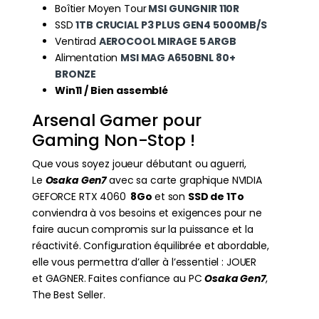
Boîtier Moyen Tour
MSI GUNGNIR 110R
SSD
1TB CRUCIAL P3 PLUS GEN4 5000MB/S
Ventirad
AEROCOOL MIRAGE 5 ARGB
Alimentation
MSI MAG A650BNL 80+
BRONZE
Win11 / Bien assemblé
Arsenal Gamer pour
Gaming Non-Stop !
Que vous soyez joueur débutant ou aguerri,
Le
Osaka Gen7
avec sa carte graphique NVIDIA
GEFORCE RTX 4060
8Go
et son
SSD de 1To
conviendra à vos besoins et exigences pour ne
faire aucun compromis sur la puissance et la
réactivité. Configuration équilibrée et abordable,
elle vous permettra d’aller à l’essentiel : JOUER
et GAGNER. Faites confiance au PC
Osaka Gen7
,
The Best Seller.