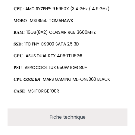
𝐂𝐏𝐔 : AMD RYZEN™ 9 5950X (3.4 GHz / 4.9 GHz)
𝐌𝐎𝐁𝐎 : MSI B550 TOMAHAWK
𝐑𝐀𝐌 : 16GB(8×2) CORSAIR RGB 3600MHZ
𝐒𝐒𝐃 : 1TB PNY CS900 SATA 2.5 3D
𝐆𝐏𝐔 : ASUS DUAL RTX 4060TI 16GB
𝐏𝐒𝐔 : AEROCOOL LUX 650W RGB 80+
𝐂𝐏𝐔 𝘾𝙊𝙊𝙇𝙀𝙍 : MARS GAMING ML-ONE360 BLACK
𝐂𝐀𝐒𝐄 : MSI FORGE 100R
Fiche technique