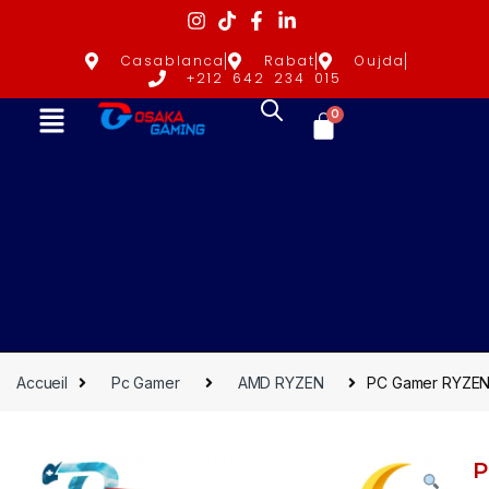
Casablanca
Rabat
Oujda
+212 642 234 015
0
Accueil
Pc Gamer
AMD RYZEN
PC Gamer RYZEN
P