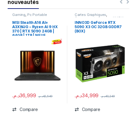
nouveautés
Gaming
,
Pc Portable
Cartes Graphiques
,
Composants Gaming
,
NVIDIA
MSI Stealth A16 AI+
INNO3D GeForce RTX
A3XWJG – Ryzen AI 9 HX
5090 X3 OC 32GB GDDR7
370 | RTX 5090 24GB |
(BOX)
64GB | 1TB | NEUF
د.م.
36,999
د.م.
34,999
د.م.
42,549
د.م.
40,249
Compare
Compare