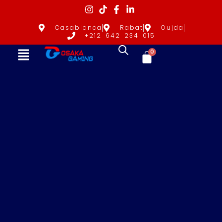
Casablanca
Rabat
Oujda
+212 642 234 015
0