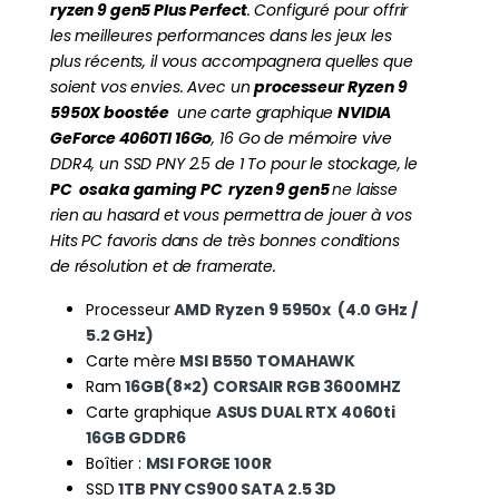
ryzen 9 gen5 Plus Perfect
. Configuré pour offrir
les meilleures performances dans les jeux les
plus récents, il vous accompagnera quelles que
soient vos envies. Avec un
processeur Ryzen 9
5950X boostée
une carte graphique
NVIDIA
GeForce 4060TI 16Go
, 16 Go de mémoire vive
DDR4, un SSD PNY 2.5 de 1 To pour le stockage, le
PC
osaka gaming PC ryzen 9 gen5
ne laisse
rien au hasard et vous permettra de jouer à vos
Hits PC favoris dans de très bonnes conditions
de résolution et de framerate.
Processeur
AMD Ryzen 9 5950x (4.0 GHz /
5.2 GHz)
Carte mère
MSI B550 TOMAHAWK
Ram
16GB(8×2) CORSAIR RGB 3600MHZ
Carte graphique
ASUS DUAL RTX 4060ti
16GB GDDR6
Boîtier :
MSI FORGE 100R
SSD
1TB PNY CS900 SATA 2.5 3D