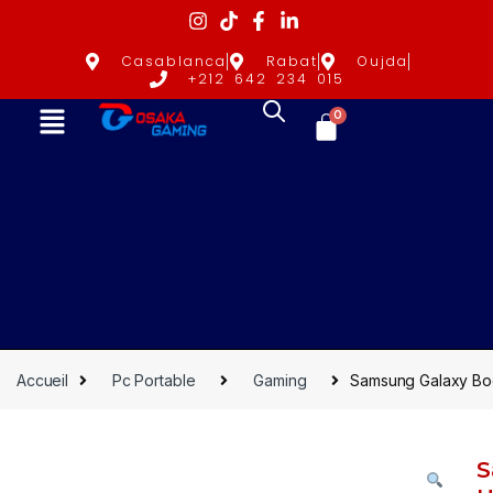
Casablanca
Rabat
Oujda
+212 642 234 015
0
Accueil
Pc Portable
Gaming
Samsung Galaxy Boo
S