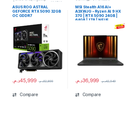
Composants Gaming
,
NVIDIA
ASUS ROG ASTRAL
MSI Stealth A16 AI+
GEFORCE RTX 5090 32GB
A3XWJG – Ryzen AI 9 HX
OC GDDR7
370 | RTX 5090 24GB |
64GB | 1TB | NEUF
د.م.
45,999
د.م.
36,999
د.م.
52,899
د.م.
42,549
Compare
Compare