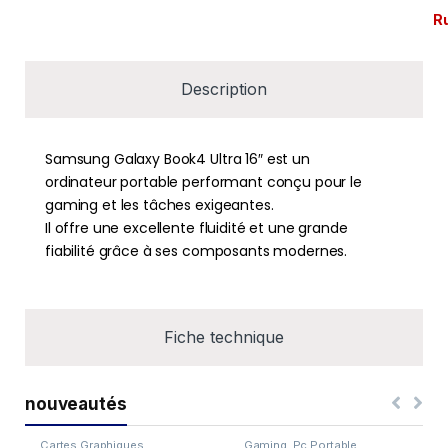
R
Description
Samsung Galaxy Book4 Ultra 16″ est un
ordinateur portable performant conçu pour le
gaming et les tâches exigeantes.
Il offre une excellente fluidité et une grande
fiabilité grâce à ses composants modernes.
Fiche technique
nouveautés
Cartes Graphiques
,
Gaming
,
Pc Portable