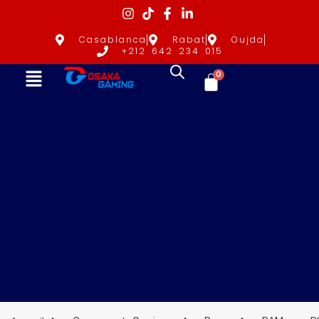
Casablanca
Rabat
Oujda
+212 642 234 015
0