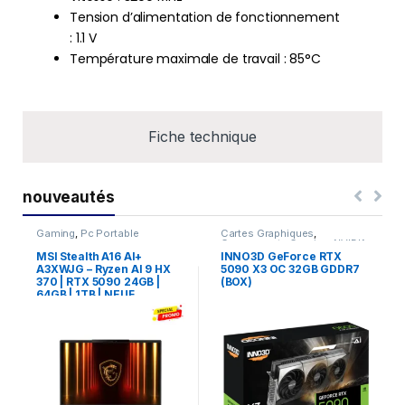
Tension d’alimentation de fonctionnement
: 1.1 V
Température maximale de travail : 85°C
Fiche technique
nouveautés
Gaming
,
Pc Portable
Cartes Graphiques
,
Composants Gaming
,
NVIDIA
MSI Stealth A16 AI+
INNO3D GeForce RTX
A3XWJG – Ryzen AI 9 HX
5090 X3 OC 32GB GDDR7
370 | RTX 5090 24GB |
(BOX)
64GB | 1TB | NEUF