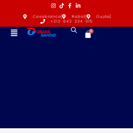
Casablanca
Rabat
Oujda
+212 642 234 015
0