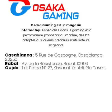
Osaka Gaming
est un
magasin
informatique
spécialisé dans le gaming et la
performance, proposant du matériel, des PC
adaptés aux joueurs, créateurs et utilisateurs
exigeants
Casablanca
: 5 Rue de Gascogne, Casablanca
20250
Rabat
: Av. de la Résistance, Rabat 10999
Oujda
: 1 er Etage N° 27, Kissariat Koulali, Rte Tayret,
Oujda
Monday – Friday:
10:00AM – 7:00PM
Saturday :
10:30PM – 7:00PM
©
Osaka Gaming 2026
- Tous droits réservés