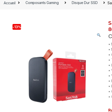
Accueil
Composants Gaming
Disque Dur SSD
Sa
S
-
13%
8
C
• 
• 
• 
• 
• 
• 
• 
• 
• 
• 
• 
R