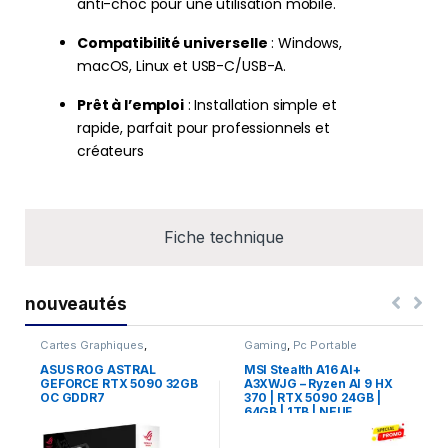
anti-choc pour une utilisation mobile.
Compatibilité universelle
: Windows,
macOS, Linux et USB-C/USB-A.
Prêt à l’emploi
: Installation simple et
rapide, parfait pour professionnels et
créateurs
Fiche technique
nouveautés
Cartes Graphiques
,
Gaming
,
Pc Portable
Composants Gaming
,
NVIDIA
ASUS ROG ASTRAL
MSI Stealth A16 AI+
GEFORCE RTX 5090 32GB
A3XWJG – Ryzen AI 9 HX
OC GDDR7
370 | RTX 5090 24GB |
64GB | 1TB | NEUF