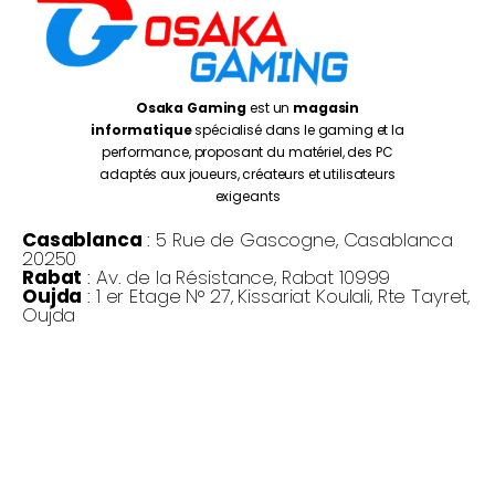
Osaka Gaming
est un
magasin
informatique
spécialisé dans le gaming et la
performance, proposant du matériel, des PC
adaptés aux joueurs, créateurs et utilisateurs
exigeants
Casablanca
: 5 Rue de Gascogne, Casablanca
20250
Rabat
: Av. de la Résistance, Rabat 10999
Oujda
: 1 er Etage N° 27, Kissariat Koulali, Rte Tayret,
Oujda
Monday – Friday:
10:00AM – 7:00PM
Saturday :
10:30PM – 7:00PM
©
Osaka Gaming 2026
- Tous droits réservés