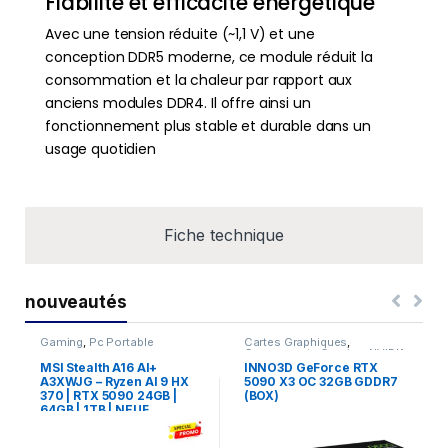
Fiabilité et efficacité énergétique
Avec une tension réduite (~1,1 V) et une
conception DDR5 moderne, ce module réduit la
consommation et la chaleur par rapport aux
anciens modules DDR4. Il offre ainsi un
fonctionnement plus stable et durable dans un
usage quotidien
Fiche technique
nouveautés
Gaming
,
Pc Portable
Cartes Graphiques
,
Composants Gaming
,
NVIDIA
MSI Stealth A16 AI+
INNO3D GeForce RTX
A3XWJG – Ryzen AI 9 HX
5090 X3 OC 32GB GDDR7
370 | RTX 5090 24GB |
(BOX)
64GB | 1TB | NEUF