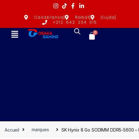
Casablanca
Rabat
Oujda
+212 642 234 015
0
Accueil
marques
SK Hynix 8 Go SODIMM DDR5-5600 – 