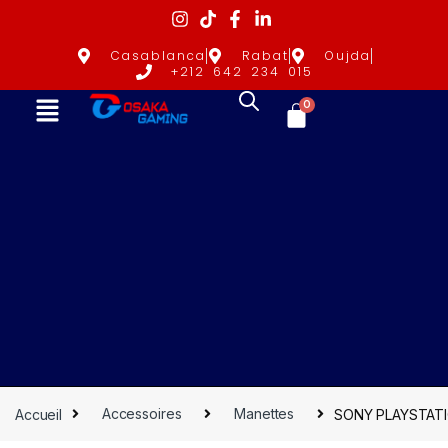
Casablanca
Rabat
Oujda
+212 642 234 015
0
Accueil
Accessoires
Manettes
SONY PLAYSTATIO