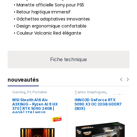
• Manette officielle Sony pour PS5
• Retour haptique immersif
• Gâchettes adaptatives innovantes
• Design ergonomique confortable
• Couleur Volcanic Red élégante
Fiche technique
nouveautés
Gaming
,
Pc Portable
Cartes Graphiques
,
Composants Gaming
,
NVIDIA
MSI Stealth A16 AI+
INNO3D GeForce RTX
A3XWJG – Ryzen AI 9 HX
5090 X3 OC 32GB GDDR7
370 | RTX 5090 24GB |
(BOX)
64GB | 1TB | NEUF