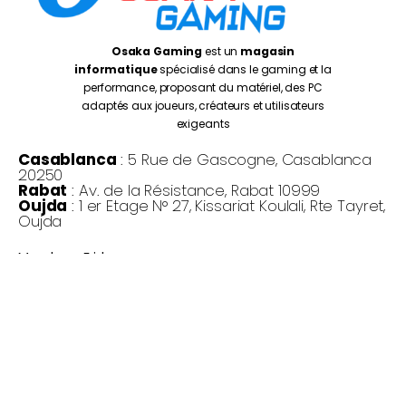
Osaka Gaming
est un
magasin
informatique
spécialisé dans le gaming et la
performance, proposant du matériel, des PC
adaptés aux joueurs, créateurs et utilisateurs
exigeants
Casablanca
: 5 Rue de Gascogne, Casablanca
20250
Rabat
: Av. de la Résistance, Rabat 10999
Oujda
: 1 er Etage N° 27, Kissariat Koulali, Rte Tayret,
Oujda
Monday – Friday:
10:00AM – 7:00PM
Saturday :
10:30PM – 7:00PM
©
Osaka Gaming 2026
- Tous droits réservés
Copyright © 2026 Osaka Gaming Maroc | Propulsé par Osaka