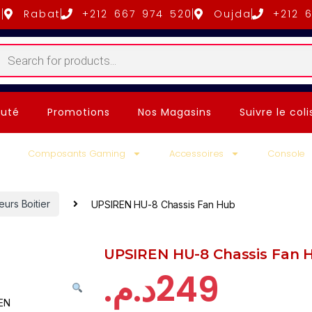
5
Rabat
+212 667 974 520
Oujda
+212 
uté
Promotions
Nos Magasins
Suivre le coli
Composants Gaming
Accessoires
Console
eurs Boitier
UPSIREN HU-8 Chassis Fan Hub
UPSIREN HU-8 Chassis Fan 
د.م.
249