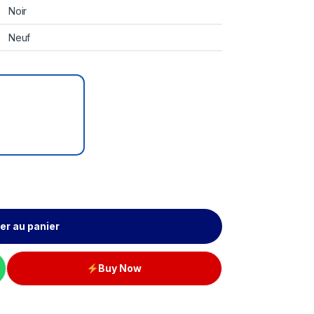
Noir
Neuf
er au panier
Buy Now