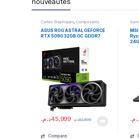
nouveautés
Cartes Graphiques
,
Composants
Gam
Gaming
,
NVIDIA
ASUS ROG ASTRAL GEFORCE
MSI
RTX 5090 32GB OC GDDR7
Ryz
24G
د.م.
45,999
د.م
د.م.
52,899
Compare