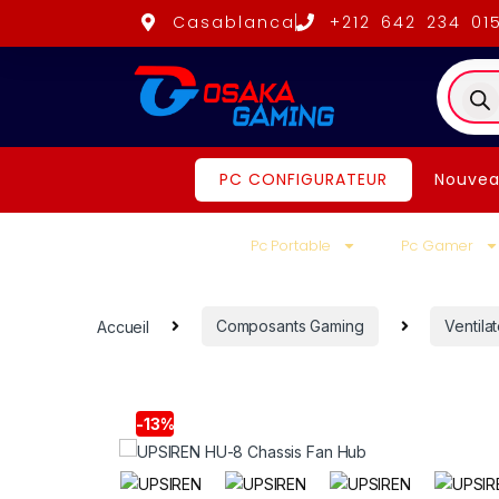
Casablanca
+212 642 234 01
PC CONFIGURATEUR
Nouvea
Pc Portable
Pc Gamer
Accueil
Composants Gaming
Ventilat
-
13%