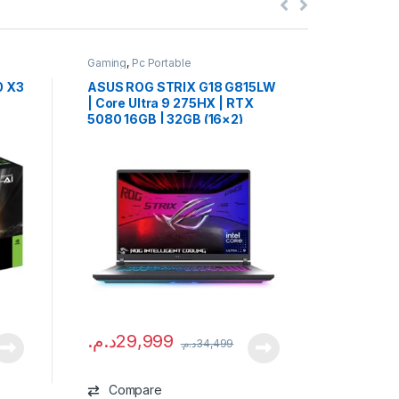
Gaming
,
Pc Portable
Gaming
,
Pc
0 X3
ASUS ROG STRIX G18 G815LW
HP OMEN
| Core Ultra 9 275HX | RTX
Ryzen AI
5080 16GB | 32GB (16×2)
16GB | 3
DDR5 | 1TB NVMe | 18″
AZERTY 
د.م.
26
WQXGA 240Hz | QWERTY RGB
240Hz |
| NEUF
Comp
د.م.
29,999
د.م.
34,499
Compare