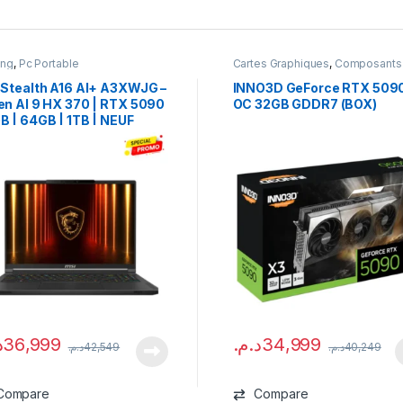
ing
,
Pc Portable
Cartes Graphiques
,
Composants
Gaming
,
NVIDIA
 Stealth A16 AI+ A3XWJG –
INNO3D GeForce RTX 509
en AI 9 HX 370 | RTX 5090
OC 32GB GDDR7 (BOX)
B | 64GB | 1TB | NEUF
.
36,999
د.م.
34,999
د.م.
42,549
د.م.
40,249
Compare
Compare