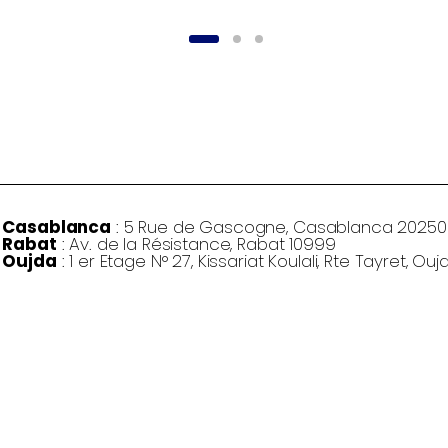
Casablanca
: 5 Rue de Gascogne, Casablanca 20250
Rabat
: Av. de la Résistance, Rabat 10999
Oujda
: 1 er Etage N° 27, Kissariat Koulali, Rte Tayret, Ouj
©
Osaka Gaming 2026
- Tous droits réservés