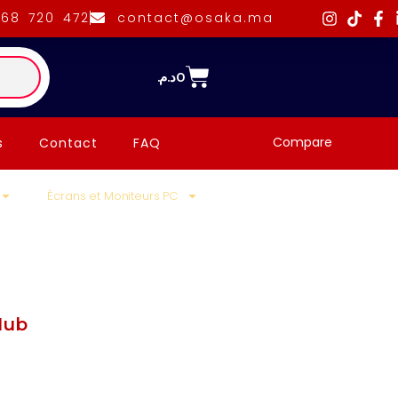
668 720 472
contact@osaka.ma
د.م.
0
Compare
s
Contact
FAQ
Écrans et Moniteurs PC
Hub