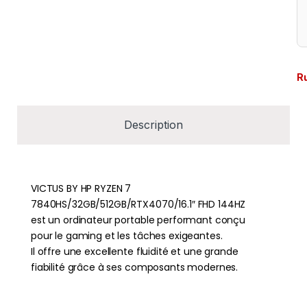
R
Description
VICTUS BY HP RYZEN 7
7840HS/32GB/512GB/RTX4070/16.1″ FHD 144HZ
est un ordinateur portable performant conçu
pour le gaming et les tâches exigeantes.
Il offre une excellente fluidité et une grande
fiabilité grâce à ses composants modernes.