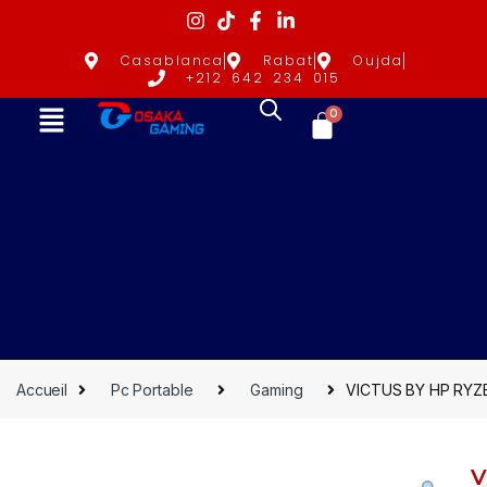
Casablanca
Rabat
Oujda
+212 642 234 015
0
Accueil
Pc Portable
Gaming
VICTUS BY HP RYZ
V