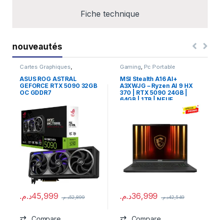
Fiche technique
nouveautés
Cartes Graphiques
,
Gaming
,
Pc Portable
Composants Gaming
,
NVIDIA
ASUS ROG ASTRAL
MSI Stealth A16 AI+
GEFORCE RTX 5090 32GB
A3XWJG – Ryzen AI 9 HX
OC GDDR7
370 | RTX 5090 24GB |
64GB | 1TB | NEUF
د.م.
45,999
د.م.
36,999
د.م.
52,899
د.م.
42,549
Compare
Compare