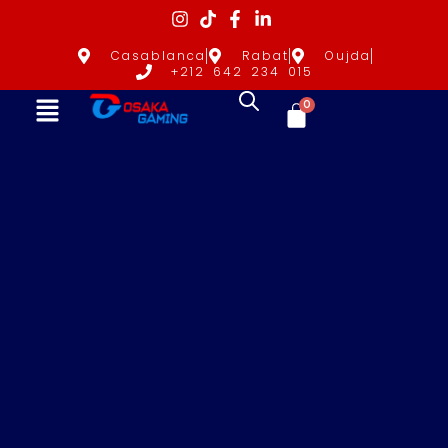
Casablanca
Rabat
Oujda
+212 642 234 015
0