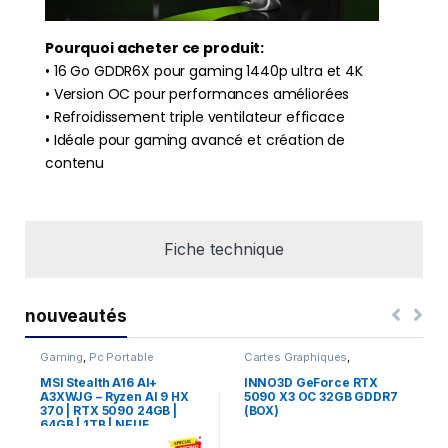
Pourquoi acheter ce produit:
• 16 Go GDDR6X pour gaming 1440p ultra et 4K
• Version OC pour performances améliorées
• Refroidissement triple ventilateur efficace
• Idéale pour gaming avancé et création de
contenu
Fiche technique
nouveautés
Gaming
,
Pc Portable
Cartes Graphiques
,
Composants Gaming
,
NVIDIA
MSI Stealth A16 AI+
INNO3D GeForce RTX
A3XWJG – Ryzen AI 9 HX
5090 X3 OC 32GB GDDR7
370 | RTX 5090 24GB |
(BOX)
64GB | 1TB | NEUF