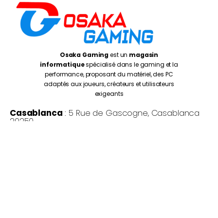
Osaka Gaming
est un
magasin
informatique
spécialisé dans le gaming et la
performance, proposant du matériel, des PC
adaptés aux joueurs, créateurs et utilisateurs
exigeants
Casablanca
: 5 Rue de Gascogne, Casablanca
20250
Rabat
: Av. de la Résistance, Rabat 10999
Oujda
: 1 er Etage N° 27, Kissariat Koulali, Rte Tayret,
Oujda
Monday – Friday:
10:00AM – 7:00PM
Saturday :
10:30PM – 7:00PM