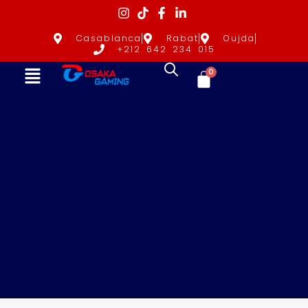
Casablanca
Rabat
Oujda
+212 642 234 015
0