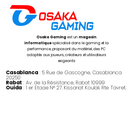
Osaka Gaming
est un
magasin
informatique
spécialisé dans le gaming et la
performance, proposant du matériel, des PC
adaptés aux joueurs, créateurs et utilisateurs
exigeants
Casablanca
: 5 Rue de Gascogne, Casablanca
20250
Rabat
: Av. de la Résistance, Rabat 10999
Oujda
: 1 er Etage N° 27, Kissariat Koulali, Rte Tayret,
Oujda
Monday – Friday:
10:00AM – 7:00PM
Saturday :
10:30PM – 7:00PM