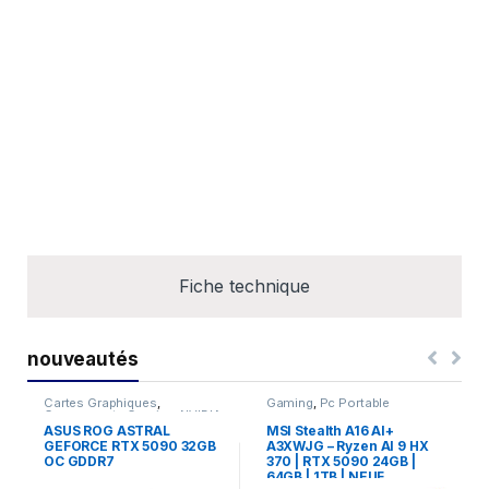
GDDR6 Graphics Memory
2nd Gen Ray Tracing Cores
3rd Gen Tensor Cores
PCIe Bus Powered
Compact Form Factor
Fits in 99% of PC builds
FireStorm Utility
Fiche technique
nouveautés
Cartes Graphiques
,
Gaming
,
Pc Portable
Composants Gaming
,
NVIDIA
ASUS ROG ASTRAL
MSI Stealth A16 AI+
GEFORCE RTX 5090 32GB
A3XWJG – Ryzen AI 9 HX
OC GDDR7
370 | RTX 5090 24GB |
64GB | 1TB | NEUF