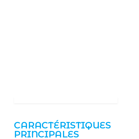
intense. Le ventilateur unique assure un
fonctionnement silencieux tout en dissipant
efficacement la chaleur. La conception SOLO
permet une installation facile dans la plupart
des boîtiers.
Dotée de sorties HDMI et DisplayPort, la RTX 3050
SOLO s’adapte à tous les setups. Le logiciel
FireStorm de ZOTAC vous permet de
personnaliser les paramètres de la carte,
d’ajuster les fréquences et de surveiller les
performances en temps réel. Une solution
complète pour les gamers exigeants.
CARACTÉRISTIQUES
PRINCIPALES