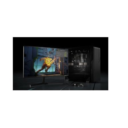
elle assure une fluidité remarquable dans les
jeux les plus récents. Profitez du ray tracing et
du DLSS pour une expérience visuelle immersive.
Refroidissement , Connectivité
et personnalisation
Équipée du système de refroidissement
IceStorm 2.0, cette carte graphique maintient
des températures optimales même en charge