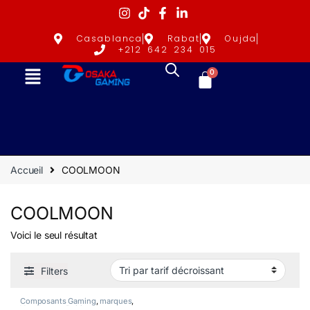
Casablanca
Rabat
Oujda
+212 642 234 015
0
Accueil
COOLMOON
COOLMOON
Voici le seul résultat
Filters
Composants Gaming
,
marques
,
Ventilateurs Boitier