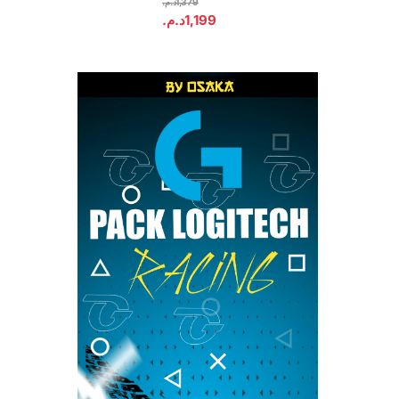
د.م.
1,379
د.م.
1,199