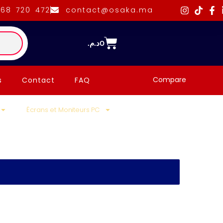
668 720 472
contact@osaka.ma
د.م.
0
Compare
s
Contact
FAQ
Écrans et Moniteurs PC