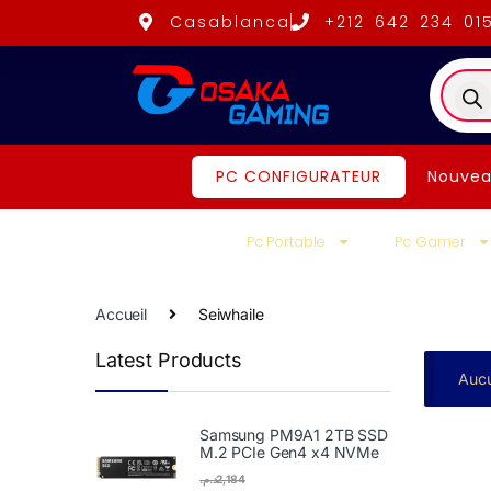
Casablanca
+212 642 234 01
PC CONFIGURATEUR
Nouvea
Pc Portable
Pc Gamer
Accueil
Seiwhaile
Latest Products
Aucu
Samsung PM9A1 2TB SSD
M.2 PCIe Gen4 x4 NVMe
د.م.
2,184