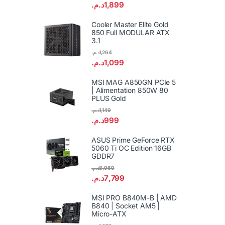
د.م.
1,899
Cooler Master Elite Gold
850 Full MODULAR ATX
3.1
د.م.
1,264
د.م.
1,099
MSI MAG A850GN PCIe 5
| Alimentation 850W 80
PLUS Gold
د.م.
1,149
د.م.
999
ASUS Prime GeForce RTX
5060 Ti OC Edition 16GB
GDDR7
د.م.
8,969
د.م.
7,799
MSI PRO B840M-B | AMD
B840 | Socket AM5 |
Micro-ATX