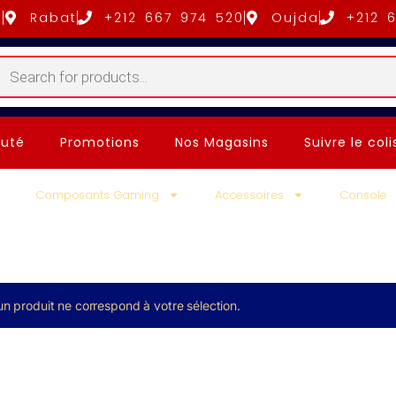
5
Rabat
+212 667 974 520
Oujda
+212 
uté
Promotions
Nos Magasins
Suivre le coli
Composants Gaming
Accessoires
Console
n produit ne correspond à votre sélection.