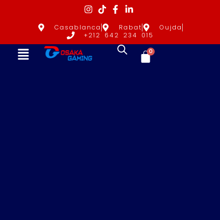
Casablanca
Rabat
Oujda
+212 642 234 015
0