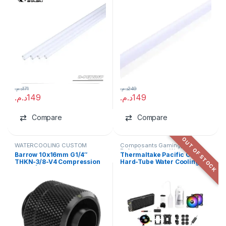
د.م.
171
د.م.
249
د.م.
149
د.م.
149
Compare
Compare
OUT OF STOCK
WATERCOOLING CUSTOM
Composants Gaming
,
Refroidissement
,
Watercooler
,
Barrow 10x16mm G1/4″
Thermaltake Pacific C240
Watercooling Custom
THKN-3/8-V4 Compression
Hard-Tube Water Cooling Kit
Fitting | For 3/8″ ID x 5/8″ OD
– LCS Combo 240mm
Soft Tubing