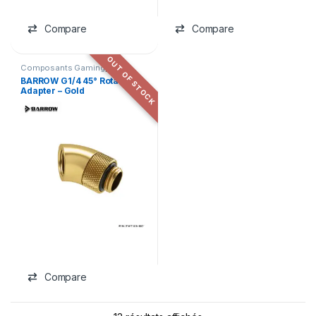
Compare
Compare
OUT OF STOCK
Composants Gaming
,
Refroidissement
,
Watercooling
BARROW G1/4 45° Rotary
Custom
Adapter – Gold
Compare