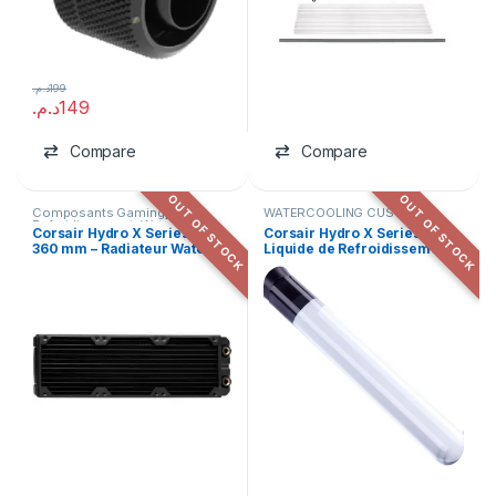
د.م.
199
د.م.
149
Compare
Compare
OUT OF STOCK
OUT OF STOCK
Composants Gaming
,
WATERCOOLING CUSTOM
Refroidissement
,
Watercooling
Corsair Hydro X Series XR5
Corsair Hydro X Series XL5 –
Custom
360 mm – Radiateur Water-
Liquide de Refroidissement
Cooling Custom Noir
1000 ml