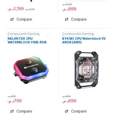
د.م.
1,149
د.م.
1,199
د.م.
999
د.م.
1,379
Compare
Compare
Composants Gaming
,
Composants Gaming
,
Refroidissement
,
Watercooling
Refroidissement
,
Watercooling
RAIJINTEK CPU
BYKSKI CPU Waterblock 5V
Custom
Custom
WATERBLOCK CWB-RGB
ARGB (AM5)
د.م.
919
د.م.
804
د.م.
799
د.م.
699
Compare
Compare