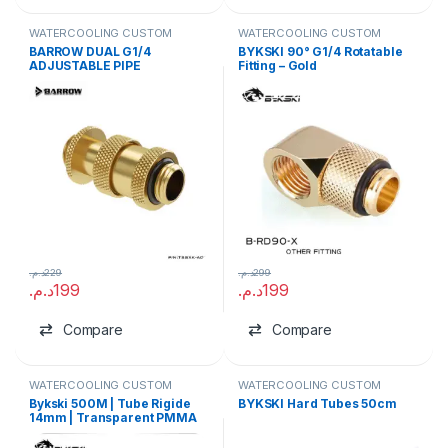
WATERCOOLING CUSTOM
WATERCOOLING CUSTOM
BARROW DUAL G1/4
BYKSKI 90° G1/4 Rotatable
ADJUSTABLE PIPE
Fitting – Gold
د.م.
229
د.م.
299
د.م.
199
د.م.
199
Compare
Compare
WATERCOOLING CUSTOM
WATERCOOLING CUSTOM
Bykski 500M | Tube Rigide
BYKSKI Hard Tubes 50cm
14mm | Transparent PMMA
Acrylique